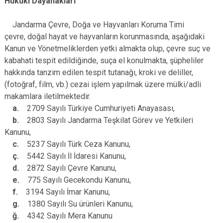
Hukuki Dayanakları
Jandarma Çevre, Doğa ve Hayvanları Koruma Timi
çevre, doğal hayat ve hayvanların korunmasında, aşağıdaki
Kanun ve Yönetmeliklerden yetki almakta olup, çevre suç ve
kabahati tespit edildiğinde, suça el konulmakta, şüpheliler
hakkında tanzim edilen tespit tutanağı, kroki ve deliller,
(fotoğraf, film, vb.) cezai işlem yapılmak üzere mülki/adli
makamlara iletilmektedir.
a.
2709 Sayılı Türkiye Cumhuriyeti Anayasası,
b.
2803 Sayılı Jandarma Teşkilat Görev ve Yetkileri
Kanunu,
c.
5237 Sayılı Türk Ceza Kanunu,
ç.
5442 Sayılı İl İdaresi Kanunu,
d.
2872 Sayılı Çevre Kanunu,
e.
775 Sayılı Gecekondu Kanunu,
f.
3194 Sayılı İmar Kanunu,
g.
1380 Sayılı Su ürünleri Kanunu,
ğ.
4342 Sayılı Mera Kanunu