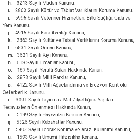
h.
3213 Sayılı Maden Kanunu,
ı.
2863 Sayılı Kültür ve Tabiat Varlıklarını Koruma Kanunu,
i.
5996 Sayılı Veteriner Hizmetleri, Bitki Sağlığı, Gıda ve
Yem Kanunu,
j.
4915 Sayılı Kara Avcılığı Kanunu,
k.
2863 Sayılı Kültür ve Tabiat Varlıklarını Koruma Kanunu,
l.
6831 Sayılı Orman Kanunu,
m.
3621 Sayılı Kıyı Kanunu,
n.
618 Sayılı Limanlar Kanunu,
o.
167 Sayılı Yeraltı Suları Hakkında Kanun,
ö.
2873 Sayılı Milli Parklar Kanunu,
p.
4122 Sayılı Milli Ağaçlandırma ve Erozyon Kontrolü
Seferberlik Kanunu,
r.
3091 Sayılı Taşınmaz Mal Zilyetliğine Yapılan
Tecavüzlerin Önlenmesi Hakkında Kanun,
s.
5199 Sayılı Hayvanları Koruma Kanunu,
ş.
5326 Sayılı Kabahatler Kanunu,
t.
5403 Sayılı Toprak Koruma ve Arazi Kullanımı Kanunu,
u.
1593 Sayılı Umumi Hıfzısıhha Kanunu,