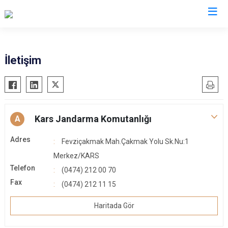
İl Jandarma Komutanlıkları
İletişim
Kars Jandarma Komutanlığı
A
Adres
Fevziçakmak Mah.Çakmak Yolu Sk.Nu:1
Merkez/KARS
Telefon
(0474) 212 00 70
Fax
(0474) 212 11 15
Haritada Gör