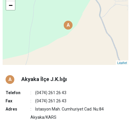
−
A
A
Leaflet
Akyaka İlçe J.K.lığı
A
Telefon
(0474) 261 26 43
Fax
(0474) 261 26 43
Adres
İstasyon Mah. Cumhuriyet Cad. Nu:84
Akyaka/KARS